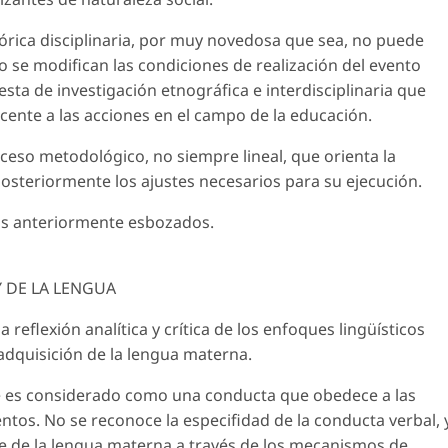
rica disciplinaria, por muy novedosa que sea, no puede
no se modifican las condiciones de realización del evento
a de investigación etnográfica e interdisciplinaria que
ente a las acciones en el campo de la educación.
oceso metodológico, no siempre lineal, que orienta la
posteriormente los ajustes necesarios para su ejecución.
os anteriormente esbozados.
 DE LA LENGUA
reflexión analítica y crítica de los enfoques lingüísticos
 adquisición de la lengua materna.
aje es considerado como una conducta que obedece a las
os. No se reconoce la especifidad de la conducta verbal, y
je de la lengua materna a través de los mecanismos de