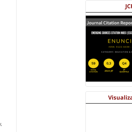
JC
Visualiz
,