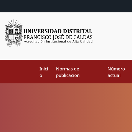
Inici
Normas de
Número
o
publicación
actual