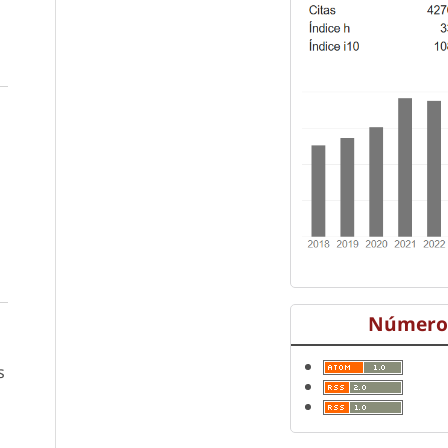
Número 
s
a