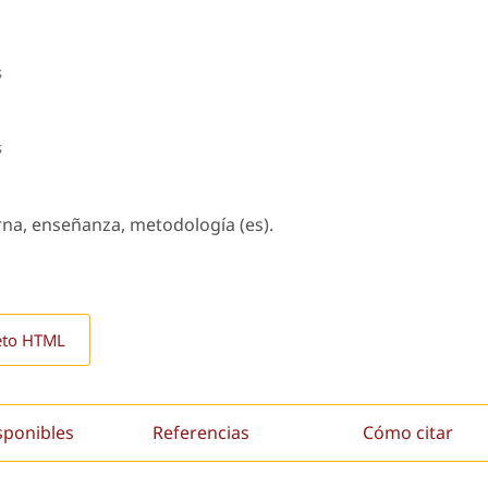
s
s
rna, enseñanza, metodología (es).
eto HTML
sponibles
Referencias
Cómo citar