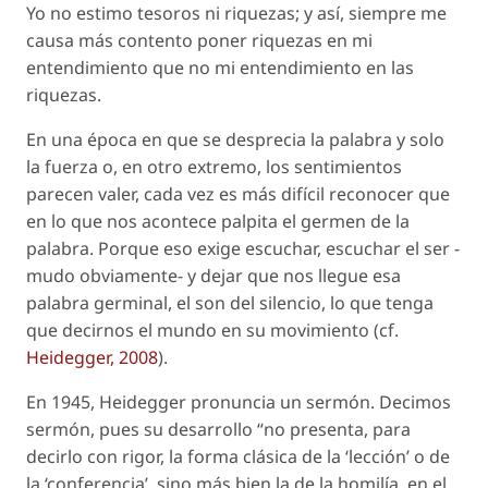
Yo no estimo tesoros ni riquezas; y así, siempre me
causa más contento poner riquezas en mi
entendimiento que no mi entendimiento en las
riquezas.
En una época en que se desprecia la palabra y solo
la fuerza o, en otro extremo, los sentimientos
parecen valer, cada vez es más difícil reconocer que
en lo que nos acontece palpita el germen de la
palabra. Porque eso exige escuchar, escuchar el ser -
mudo obviamente- y dejar que nos llegue esa
palabra germinal,
el son del silencio
, lo que tenga
que decirnos el mundo en su movimiento (
cf
.
Heidegger, 2008
).
En 1945, Heidegger pronuncia un sermón. Decimos
sermón
, pues su desarrollo “no presenta, para
decirlo con rigor, la forma clásica de la ‘lección’ o de
la ‘conferencia’, sino más bien la de la homilía, en el