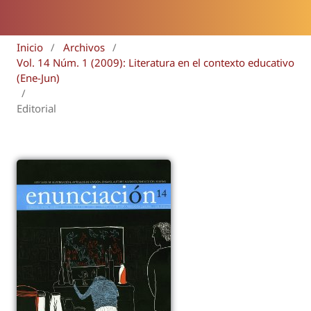
Inicio
/
Archivos
/
Vol. 14 Núm. 1 (2009): Literatura en el contexto educativo
(Ene-Jun)
/
Editorial