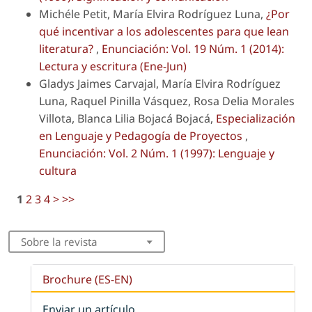
Michéle Petit, María Elvira Rodríguez Luna,
¿Por
qué incentivar a los adolescentes para que lean
literatura?
,
Enunciación: Vol. 19 Núm. 1 (2014):
Lectura y escritura (Ene-Jun)
Gladys Jaimes Carvajal, María Elvira Rodríguez
Luna, Raquel Pinilla Vásquez, Rosa Delia Morales
Villota, Blanca Lilia Bojacá Bojacá,
Especialización
en Lenguaje y Pedagogía de Proyectos
,
Enunciación: Vol. 2 Núm. 1 (1997): Lenguaje y
cultura
1
2
3
4
>
>>
Sobre la revista
Brochure (ES-EN)
Enviar un artículo