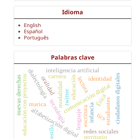
Idioma
English
Español
Português
Palabras clave
inteligencia artificial
dialectología
ciudadanos digitales
carrera
educación con proyectos
educación
nuevas derechas
oralidad
identidad
lectura
modalidad
comunicación digital
twitter
Ética
estudiantes
tecnología
marica
infancia
escritura
alfabetización digital
lenguaje
tics
estilo
redes sociales
territorio