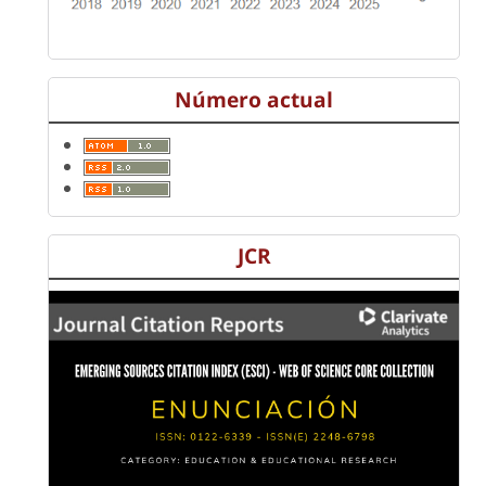
Número actual
JCR