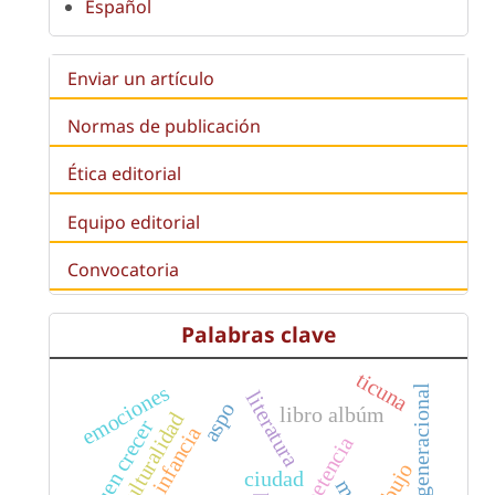
Español
Enviar un artículo
Normas de publicación
Ética editorial
Equipo editorial
Convocatoria
Palabras clave
ticuna
emociones
literatura
aspo
libro albúm
interculturalidad
buen crecer
infancia
competencia
dibujo
ciudad