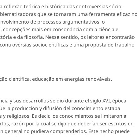
eflexão teórica e histórica das controvérsias sócio-
roblematizadoras que se tornaram uma ferramenta eficaz n
senvolvimento de processos argumentativos, o
, concepções mais em consonância com a ciência e
stória e da filosofia. Nesse sentido, os leitores encontrarão
controvérsias sociocientíficas e uma proposta de trabalho
ão científica
,
educação em energias renováveis
.
cia y sus desarrollos se dio durante el siglo XVI, época
ue la producción y difusión del conocimiento estaba
s y religiosos. Es decir, los conocimientos se limitaron a
s, razón por la cual se dijo que deberían ser escritos en
 en general no pudiera comprenderlos. Este hecho puede