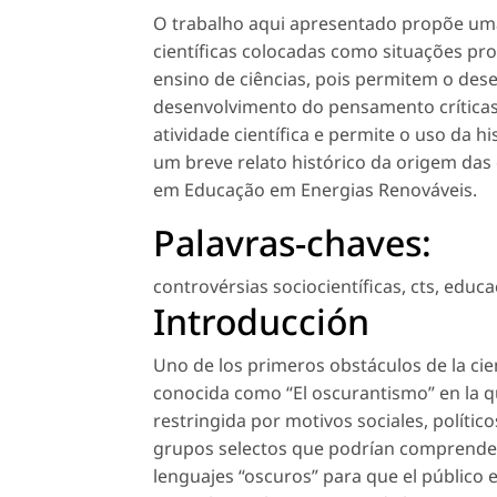
O trabalho aqui apresentado propõe uma r
científicas colocadas como situações p
ensino de ciências, pois permitem o de
desenvolvimento do pensamento críticas
atividade científica e permite o uso da hi
um breve relato histórico da origem das 
em Educação em Energias Renováveis.
Palavras-chaves:
controvérsias sociocientíficas
,
cts
,
educaç
Introducción
Uno de los primeros obstáculos de la cien
conocida como “El oscurantismo” en la q
restringida por motivos sociales, político
grupos selectos que podrían comprenderlo
lenguajes “oscuros” para que el público