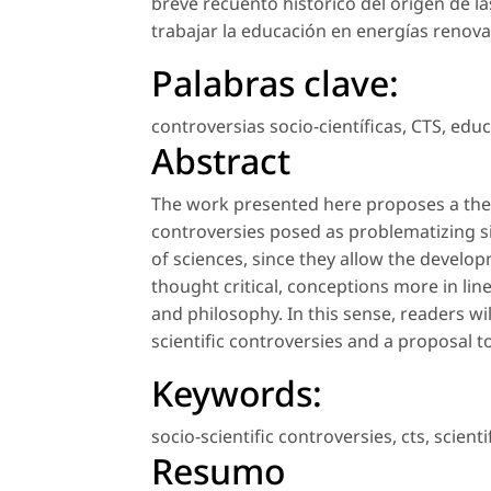
breve recuento histórico del origen de la
trabajar la educación en energías renova
Palabras clave:
controversias socio-científicas
,
CTS
,
educ
Abstract
The work presented here proposes a theore
controversies posed as problematizing si
of sciences, since they allow the devel
thought critical, conceptions more in line
and philosophy. In this sense, readers will
scientific controversies and a proposal 
Keywords:
socio-scientific controversies
,
cts
,
scienti
Resumo