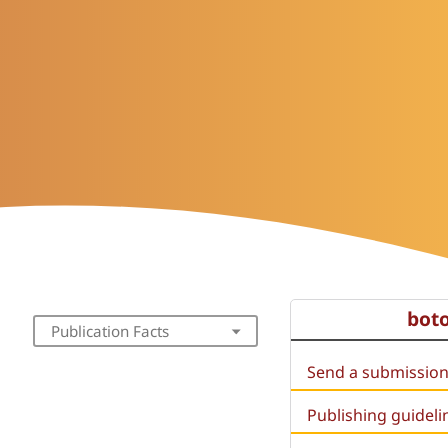
bot
Publication Facts
Send a submissio
Publishing guideli