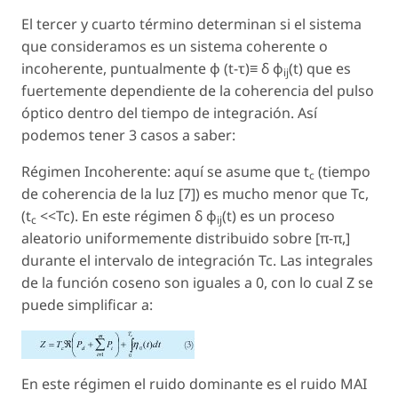
El tercer y cuarto término determinan si el sistema
que consideramos es un sistema coherente o
incoherente, puntualmente φ (t-τ)≡ δ φ
(t) que es
ij
fuertemente dependiente de la coherencia del pulso
óptico dentro del tiempo de integración. Así
podemos tener 3 casos a saber:
Régimen Incoherente: aquí se asume que t
(tiempo
c
de coherencia de la luz [7]) es mucho menor que Tc,
(t
<<Tc). En este régimen δ φ
(t) es un proceso
c
ij
aleatorio uniformemente distribuido sobre [π-π,]
durante el intervalo de integración Tc. Las integrales
de la función coseno son iguales a 0, con lo cual Z se
puede simplificar a:
En este régimen el ruido dominante es el ruido MAI