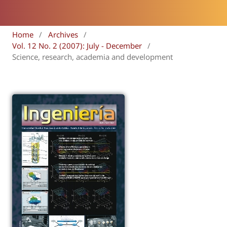
Home
/
Archives
/
Vol. 12 No. 2 (2007): July - December
/
Science, research, academia and development