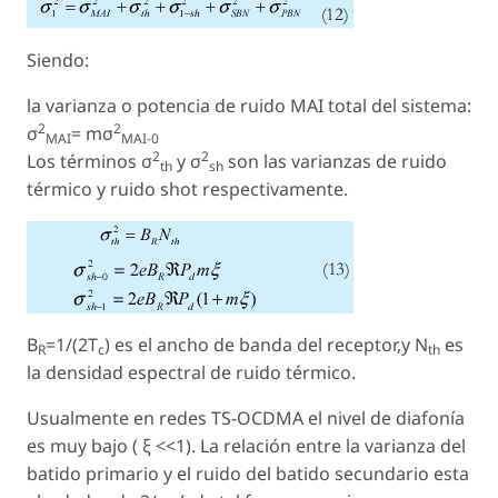
Siendo:
la varianza o potencia de ruido MAI total del sistema:
2
2
σ
= mσ
MAI
MAI-0
2
2
Los términos σ
y σ
son las varianzas de ruido
th
sh
térmico y ruido shot respectivamente.
B
=1/(2T
) es el ancho de banda del receptor,y N
es
R
c
th
la densidad espectral de ruido térmico.
Usualmente en redes TS-OCDMA el nivel de diafonía
es muy bajo ( ξ <<1). La relación entre la varianza del
batido primario y el ruido del batido secundario esta