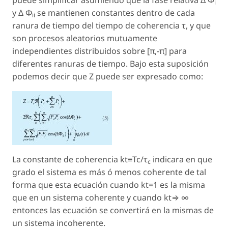
puede simplificar asumiendo que la fase relativa Δ Φ
i
y Δ Φ
se mantienen constantes dentro de cada
ii
ranura de tiempo del tiempo de coherencia τ, y que
son procesos aleatorios mutuamente
independientes distribuidos sobre [π,-π] para
diferentes ranuras de tiempo. Bajo esta suposición
podemos decir que Z puede ser expresado como:
La constante de coherencia kt≡Tc/τ
indicara en que
c
grado el sistema es más ó menos coherente de tal
forma que esta ecuación cuando kt=1 es la misma
que en un sistema coherente y cuando kt⇒ ∞
entonces las ecuación se convertirá en la mismas de
un sistema incoherente.