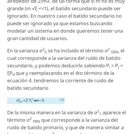
alrededor de 2/m√, de tal forma que si
m
no es muy
grande (m √ξ <<1), el batido secundario puede ser
ignorado. En nuestro caso el batido secundario no
puede ser ignorado ya que estamos buscando
modelar un sistema en donde queremos tener una
gran cantidad de usuarios.
2
2
En la varianza σ
se ha incluido el término σ
, el
0
SBN
cual corresponde a la varianza del ruido de batido
secundario, y podemos deducirlo sabiendo P
= P
=
i
j
ξP
que y reemplazando en el 4to término de la
d
ecuación 4. tendremos la corriente de ruido de
batido secundario
2
De la misma manera en la varianza de σ
aparece el
1
2
término σ
que corresponde a la varianza del
PBN
ruido de batido primario, y que de manera similar a
2