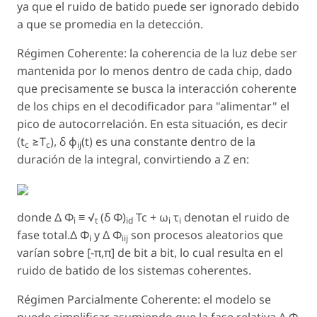
ya que el ruido de batido puede ser ignorado debido
a que se promedia en la detección.
Régimen Coherente: la coherencia de la luz debe ser
mantenida por lo menos dentro de cada chip, dado
que precisamente se busca la interacción coherente
de los chips en el decodificador para "alimentar" el
pico de autocorrelación. En esta situación, es decir
(t
≥T
), δ φ
(t) es una constante dentro de la
c
c
ij
duración de la integral, convirtiendo a Z en:
donde Δ Φ
≡ √
(δ Φ)
Tc + ω
τ
denotan el ruido de
i
t
id
i
i
fase total.Δ Φ
y Δ Φ
son procesos aleatorios que
i
iij
varían sobre [-π,π] de bit a bit, lo cual resulta en el
ruido de batido de los sistemas coherentes.
Régimen Parcialmente Coherente: el modelo se