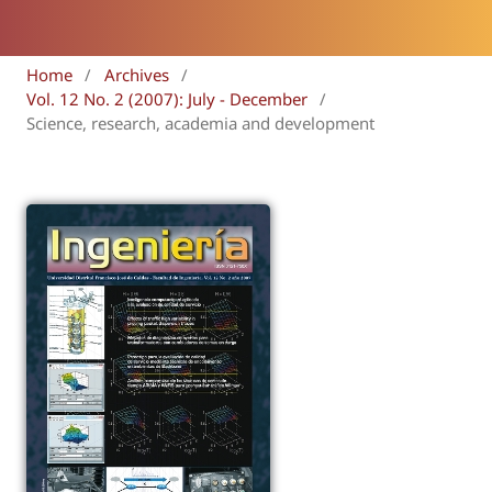
Home
/
Archives
/
Vol. 12 No. 2 (2007): July - December
/
Science, research, academia and development