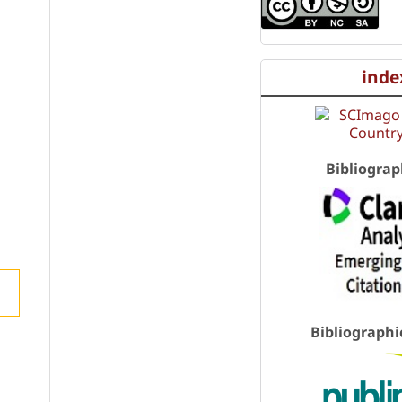
inde
Bibliograp
Bibliographi