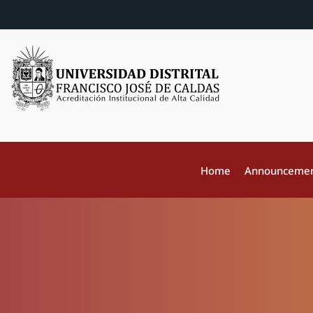
Home
Announceme