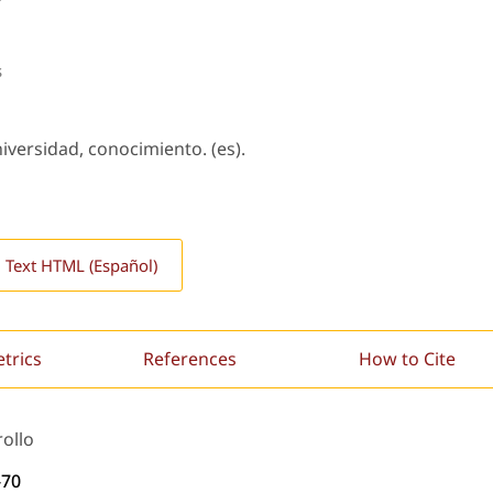
s
versidad, conocimiento. (es).
l Text HTML (Español)
etrics
References
How to Cite
rollo
-70