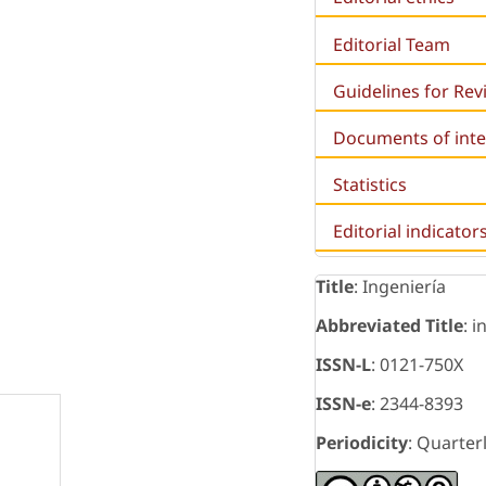
Editorial Team
Guidelines for Re
Documents of inte
Statistics
Editorial indicator
Title
: Ingeniería
Abbreviated Title
: i
ISSN-L
: 0121-750X
ISSN-e
: 2344-8393
Periodicity
: Quarter