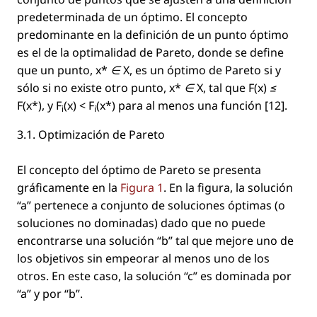
predeterminada de un óptimo. El concepto
predominante en la deﬁnición de un punto óptimo
es el de la optimalidad de Pareto, donde se deﬁne
que un punto,
x* ∈ X
, es un óptimo de Pareto si y
sólo si no existe otro punto,
x* ∈ X
, tal que
F(x) ≤
F(x*),
y
F
(x) < F
(x*)
para al menos una función [12].
i
i
3.1. Optimización de Pareto
El concepto del óptimo de Pareto se presenta
gráﬁcamente en la
Figura 1
. En la ﬁgura, la solución
“a”
pertenece a conjunto de soluciones óptimas (o
soluciones no dominadas) dado que no puede
encontrarse una solución
“b”
tal que mejore uno de
los objetivos sin empeorar al menos uno de los
otros. En este caso, la solución
“c”
es dominada por
“a”
y por
“b”
.