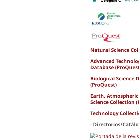
Natural Science Col
Advanced Technolo
Database (ProQuest
Biological Science 
(ProQuest)
Earth, Atmospheric
Science Collection 
Technology Collect
- Directorios/Catál