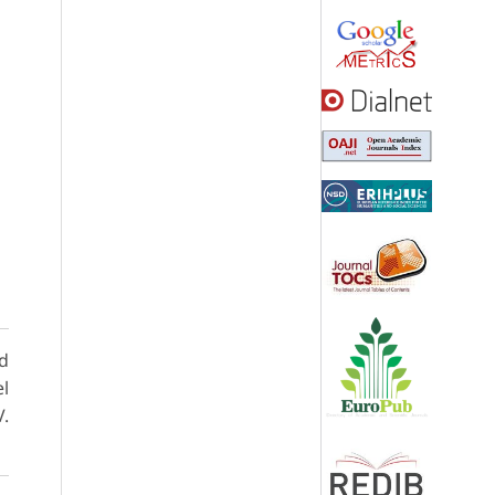
ad
el
V.