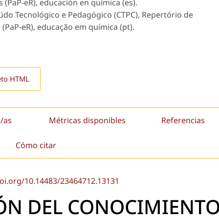
 (PaP-eR), educación en química (es).
do Tecnológico e Pedagógico (CTPC), Repertório de
 (PaP-eR), educação em química (pt).
eto HTML
/as
Métricas disponibles
Referencias
Cómo citar
doi.org/10.14483/23464712.13131
N DEL CONOCIMIENT