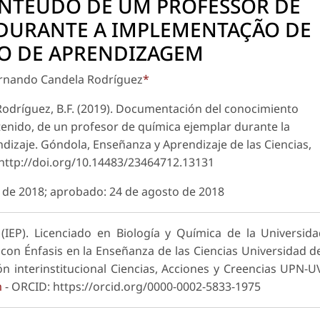
NTEÚDO DE UM PROFESSOR DE
DURANTE A IMPLEMENTAÇÃO DE
O DE APRENDIZAGEM
ernando Candela Rodríguez
*
odríguez, B.F. (2019). Documentación del conocimiento
enido, de un profesor de química ejemplar durante la
ndizaje.
Góndola, Enseñanza y Aprendizaje de las Ciencias
,
: http://doi.org/10.14483/23464712.13131
 de 2018; aprobado: 24 de agosto de 2018
(IEP). Licenciado en Biología y Química de la Universid
con Énfasis en la Enseñanza de las Ciencias Universidad d
ón interinstitucional Ciencias, Acciones y Creencias UPN-U
m
- ORCID: https://orcid.org/0000-0002-5833-1975