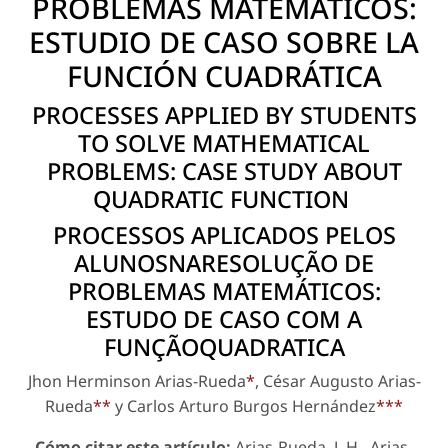
PROBLEMAS MATEMÁTICOS:
ESTUDIO DE CASO SOBRE LA
FUNCIÓN CUADRÁTICA
PROCESSES APPLIED BY STUDENTS
TO SOLVE MATHEMATICAL
PROBLEMS: CASE STUDY ABOUT
QUADRATIC FUNCTION
PROCESSOS APLICADOS PELOS
ALUNOSNARESOLUÇÃO DE
PROBLEMAS MATEMÁTICOS:
ESTUDO DE CASO COM A
FUNÇÃOQUADRATICA
Jhon Herminson Arias-Rueda
*
, César Augusto Arias-
Rueda
**
y Carlos Arturo Burgos Hernández
***
Cómo citar este artículo:
Arias-Rueda, J. H., Arias-