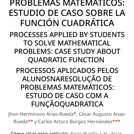
PROBLEMAS MATEMÁTICOS:
ESTUDIO DE CASO SOBRE LA
FUNCIÓN CUADRÁTICA
PROCESSES APPLIED BY STUDENTS
TO SOLVE MATHEMATICAL
PROBLEMS: CASE STUDY ABOUT
QUADRATIC FUNCTION
PROCESSOS APLICADOS PELOS
ALUNOSNARESOLUÇÃO DE
PROBLEMAS MATEMÁTICOS:
ESTUDO DE CASO COM A
FUNÇÃOQUADRATICA
Jhon Herminson Arias-Rueda
*
, César Augusto Arias-
Rueda
**
y Carlos Arturo Burgos Hernández
***
Cómo citar este artículo:
Arias-Rueda, J. H., Arias-