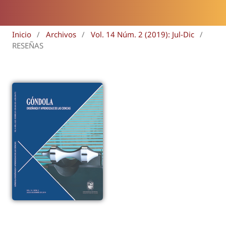
Inicio
/
Archivos
/
Vol. 14 Núm. 2 (2019): Jul-Dic
/
RESEÑAS