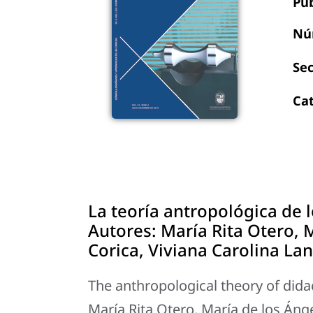
Pu
Nú
Se
Ca
La teoría antropológica de 
Autores: María Rita Otero, 
Corica, Viviana Carolina Lan
The anthropological theory of dida
María Rita Otero, María de los Áng