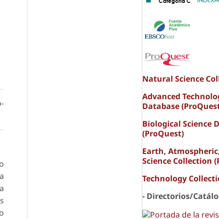
Natural Science Col
Advanced Technolo
o-
Database (ProQuest
Biological Science 
(ProQuest)
Earth, Atmospheric
Science Collection 
eo
la
Technology Collect
la
- Directorios/Catál
s
mo