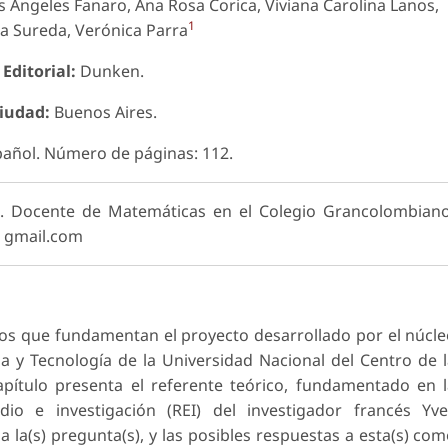
s Ángeles Fanaro, Ana Rosa Corica, Viviana Carolina Lanos,
1
ia Sureda, Verónica Parra
Editorial:
Dunken.
iudad:
Buenos Aires.
añol. Número de páginas: 112.
n. Docente de Matemáticas en el Colegio Grancolombian
@ gmail.com
ulos que fundamentan el proyecto desarrollado por el núcl
a y Tecnología de la Universidad Nacional del Centro de 
apítulo presenta el referente teórico, fundamentado en 
io e investigación (REI) del investigador francés Yve
 la(s) pregunta(s), y las posibles respuestas a esta(s) co