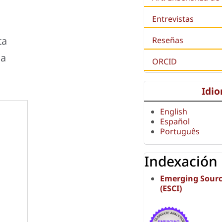
Entrevistas
ta
Reseñas
ia
ORCID
Idi
English
Español
Português
Indexación
Emerging Sourc
(ESCI)