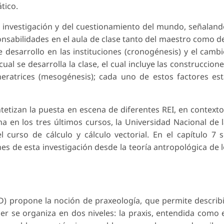
tico.
 investigación y del cuestionamiento del mundo, señalan
onsabilidades en el aula de clase tanto del maestro como d
 desarrollo en las instituciones (cronogénesis) y el camb
 cual se desarrolla la clase, el cual incluye las construccion
eratrices (mesogénesis); cada uno de estos factores es
intetizan la puesta en escena de diferentes REI, en context
a en los tres últimos cursos, la Universidad Nacional de 
l curso de cálculo y cálculo vectorial. En el capítulo 7 
nes de esta investigación desde la teoría antropológica de 
AD) propo­ne la noción de praxeología, que permite describ
er se or­ganiza en dos niveles: la praxis, entendida como 