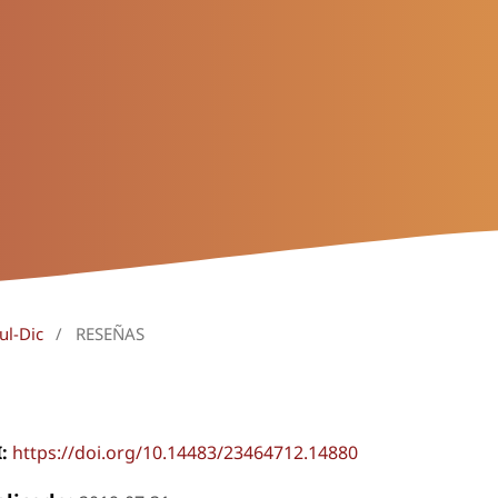
ul-Dic
/
RESEÑAS
I:
https://doi.org/10.14483/23464712.14880