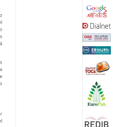
do
el
io
es
tá
os
la
se
lo
ir
el