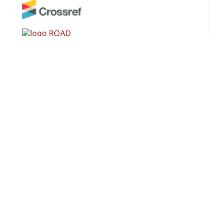
OPF (Open Policy Finder)
Licencia Creative Commons
Atribución-NoComercial-CompartirIgual 4.0 Internacional
(CC BY-NC-SA 4.0)