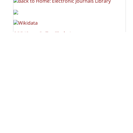
OPF (Open Policy Finder)
Licencia Creative Commons
Atribución-NoComercial-CompartirIgual 4.0 Internacional
(CC BY-NC-SA 4.0)
Visitas a la revista