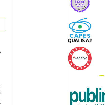
e
s
e
a
m