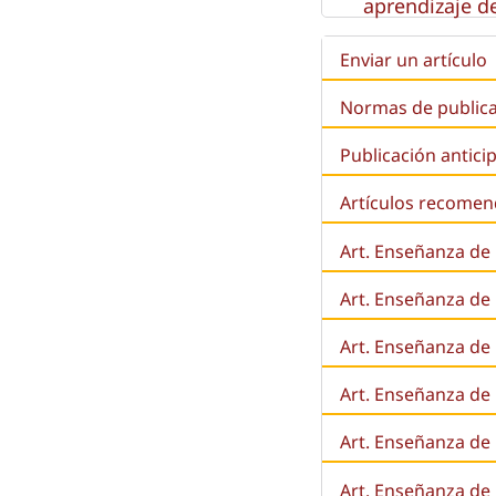
aprendizaje de
Enviar un artículo
Normas de public
Publicación antici
Artículos recome
Art. Enseñanza de
Art. Enseñanza de
Art. Enseñanza de 
Art. Enseñanza de l
Art. Enseñanza de
Art. Enseñanza de