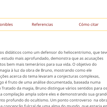
onibles
Referencias
Cómo citar
ros didáticos como um defensor do heliocentrismo, que tev
um estudo mais aprofundado, demonstra que as acusações
os bem mais temerários para sua vida. O objetivo do
e magia à luz da obra de Bruno, mostrando como ele
ções acerca do tema levaram a conjecturas complexas,
tigo é fruto de uma análise documentada, baseada numa
u
Tratado da magia
, Bruno distingue vários sentidos para o
a compilação ampla sobre eles e demonstrando sua grand
ento profundo do ocultismo. Um ponto controverso na obr
ua concepção fulcral de uma alma do mundo, que estaria e