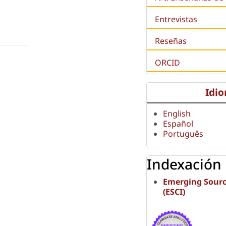
Entrevistas
Reseñas
ORCID
Idi
English
Español
Português
Indexación
Emerging Sourc
(ESCI)