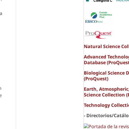
ma
Natural Science Col
Advanced Technolo
Database (ProQuest
Biological Science 
(ProQuest)
n
Earth, Atmospheric
Science Collection 
e
Technology Collect
- Directorios/Catál