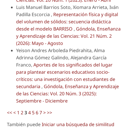
Luis Manuel Barrios Soto, Xiomara Arrieta, Iván
Padilla Escorcia ,
Representación física y digital
del volumen de sólidos: secuencia didáctica
desde el modelo BARRISO
,
Góndola, Enseñanza
y Aprendizaje de las Ciencias: Vol. 21 Núm. 2
(2026): Mayo - Agosto
Yeison Andres Arboleda Piedrahita, Alma
Adrinna Gómez Galindo, Alejandra García
Franco,
Aportes de los significados del lugar
para plantear escenarios educativos socio-
críticos: una investigación con estudiantes de
secundaria
,
Góndola, Enseñanza y Aprendizaje
de las Ciencias: Vol. 20 Núm. 3 (2025):
Septiembre - Diciembre
<<
<
1
2
3
4
5
6
7
>
>>
También puede
Iniciar una búsqueda de similitud