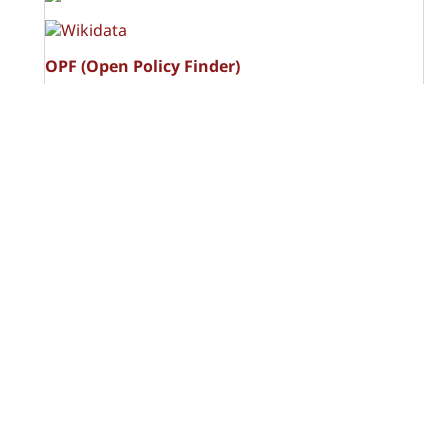
OPF (Open Policy Finder)
Licencia Creative Commons
Atribución-NoComercial-CompartirIgual 4.0 Internacional
(CC BY-NC-SA 4.0)
Visitas a la revista