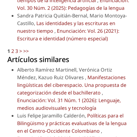
tiempos de la inteligencia artificial
,
Enunciación:
Vol. 30 Núm. 2 (2025): Pedagogías de la lengua
Sandra Patricia Quitián-Bernal, Mario Montoya-
Castillo,
Las identidades y las escrituras en
nuestro tiempo
,
Enunciación: Vol. 26 (2021):
Escritura e identidad (número especial)
1
2
3
>
>>
Artículos similares
Alberto Ramírez Martinell, Verónica Ortiz
Méndez, Kazuo Ruiz Olivares ,
Manifestaciones
lingüísticas del ciberespacio. Una propuesta de
categorización desde el bachillerato
,
Enunciación: Vol. 31 Núm. 1 (2026): Lenguaje,
medios audiovisuales y tecnología
Luis Felipe Jaramillo Calderón,
Políticas para el
Bilingüismo y prácticas evaluativas de la lengua
en el Centro-Occidente Colombiano
,