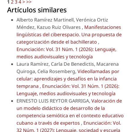
1
2
3
4
>
>>
Artículos similares
Alberto Ramírez Martinell, Verónica Ortiz
Méndez, Kazuo Ruiz Olivares ,
Manifestaciones
lingüísticas del ciberespacio. Una propuesta de
categorización desde el bachillerato
,
Enunciación: Vol. 31 Núm. 1 (2026): Lenguaje,
medios audiovisuales y tecnología
Laura Ramírez, Carla De Benedictis, Macarena
Quiroga, Celia Rosemberg,
Videollamadas por
celular: aprendizajes y desafíos en la infancia
temprana
,
Enunciación: Vol. 31 Núm. 1 (2026):
Lenguaje, medios audiovisuales y tecnología
ERNESTO LUIS REYTOR GARRIGA,
Valoración de
un modelo didáctico de desarrollo de la
competencia semiótica en el contexto educativo
cubano a través de expertos
,
Enunciación: Vol.
32 Núm. 1 (2027): Lenguaje, sociedad y escuela