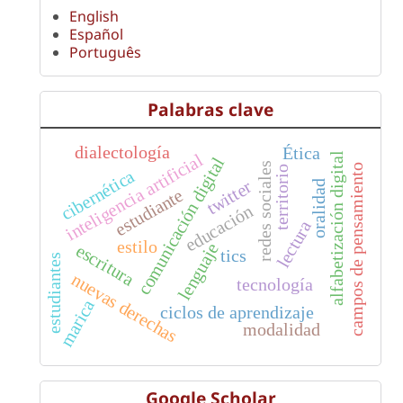
English
Español
Português
Palabras clave
dialectología
Ética
inteligencia artificial
alfabetización digital
comunicación digital
redes sociales
campos de pensamiento
territorio
cibernética
twitter
oralidad
estudiante
educación
lectura
estilo
lenguaje
escritura
tics
estudiantes
nuevas derechas
tecnología
marica
ciclos de aprendizaje
modalidad
Google Scholar