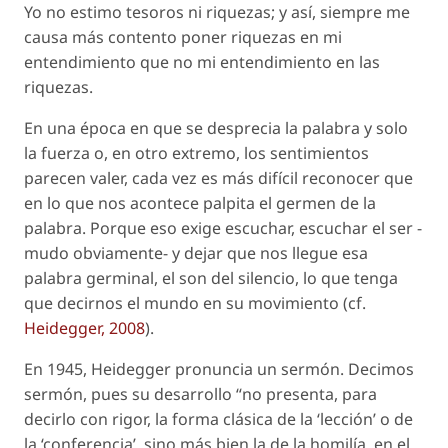
Yo no estimo tesoros ni riquezas; y así, siempre me
causa más contento poner riquezas en mi
entendimiento que no mi entendimiento en las
riquezas.
En una época en que se desprecia la palabra y solo
la fuerza o, en otro extremo, los sentimientos
parecen valer, cada vez es más difícil reconocer que
en lo que nos acontece palpita el germen de la
palabra. Porque eso exige escuchar, escuchar el ser -
mudo obviamente- y dejar que nos llegue esa
palabra germinal,
el son del silencio
, lo que tenga
que decirnos el mundo en su movimiento (
cf
.
Heidegger, 2008
).
En 1945, Heidegger pronuncia un sermón. Decimos
sermón
, pues su desarrollo “no presenta, para
decirlo con rigor, la forma clásica de la ‘lección’ o de
la ‘conferencia’, sino más bien la de la homilía, en el