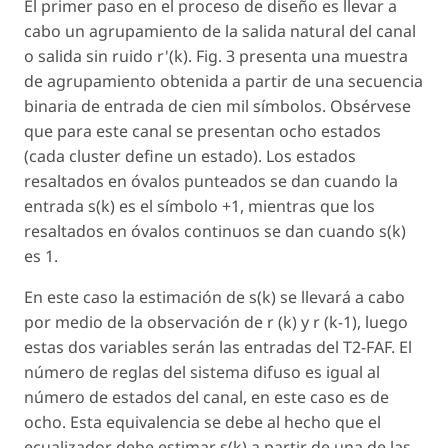
El primer paso en el proceso de diseño es llevar a
cabo un agrupamiento de la salida natural del canal
o salida sin ruido r'(
k
). Fig. 3 presenta una muestra
de agrupamiento obtenida a partir de una secuencia
binaria de entrada de cien mil símbolos. Obsérvese
que para este canal se presentan ocho estados
(cada cluster define un estado). Los estados
resaltados en óvalos punteados se dan cuando la
entrada s(
k
) es el símbolo +1, mientras que los
resaltados en óvalos continuos se dan cuando s(
k
)
es 1.
En este caso la estimación de s(k) se llevará a cabo
por medio de la observación de r
(k
) y r (
k
-1), luego
estas dos variables serán las entradas del T2-FAF. El
número de reglas del sistema difuso es igual al
número de estados del canal, en este caso es de
ocho. Esta equivalencia se debe al hecho que el
ecualizador debe estimar s(
k
) a partir de una de las