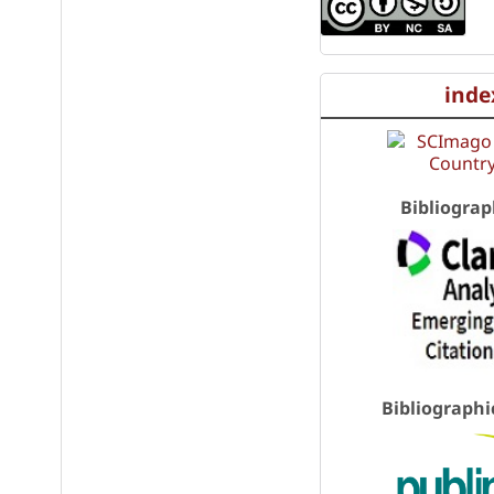
inde
Bibliograp
Bibliographi