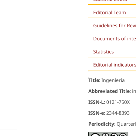
Editorial Team
Guidelines for Re
Documents of inte
Statistics
Editorial indicator
Title
: Ingeniería
Abbreviated Title
: i
ISSN-L
: 0121-750X
ISSN-e
: 2344-8393
Periodicity
: Quarter