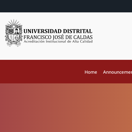
Home
Announceme