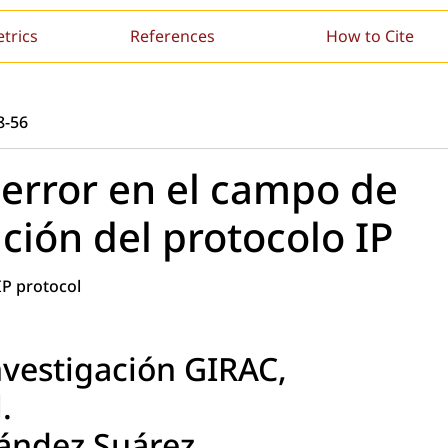
etrics
References
How to Cite
8-56
 error en el campo de
ción del protocolo IP
IP protocol
nvestigación GIRAC,
.
ández Suárez