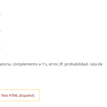
s
s
s
toria, complemento a 1's, error, IP, probabilidad, rata de
l Text HTML (Español)