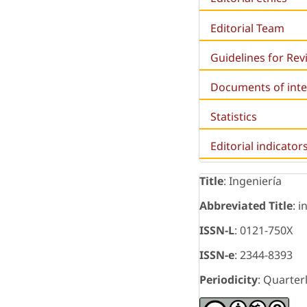
Editorial Team
Guidelines for Re
Documents of inte
Statistics
Editorial indicator
Title
: Ingeniería
Abbreviated Title
: i
ISSN-L
: 0121-750X
ISSN-e
: 2344-8393
Periodicity
: Quarter