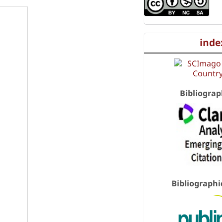
inde
Bibliograp
Bibliographi