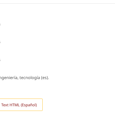
s
s
s
geniería, tecnología (es).
l Text HTML (Español)