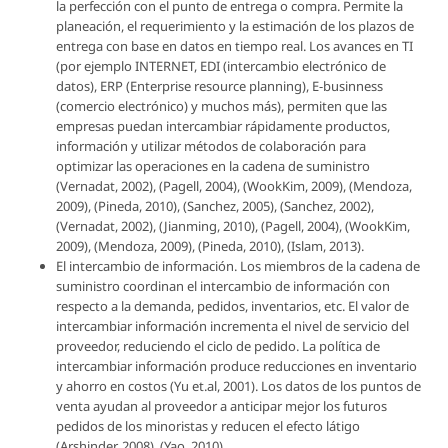
la perfección con el punto de entrega o compra. Permite la
planeación, el requerimiento y la estimación de los plazos de
entrega con base en datos en tiempo real. Los avances en TI
(por ejemplo INTERNET, EDI (intercambio electrónico de
datos), ERP (Enterprise resource planning), E-businness
(comercio electrónico) y muchos más), permiten que las
empresas puedan intercambiar rápidamente productos,
información y utilizar métodos de colaboración para
optimizar las operaciones en la cadena de suministro
(Vernadat, 2002), (Pagell, 2004), (WookKim, 2009), (Mendoza,
2009), (Pineda, 2010), (Sanchez, 2005), (Sanchez, 2002),
(Vernadat, 2002), (Jianming, 2010), (Pagell, 2004), (WookKim,
2009), (Mendoza, 2009), (Pineda, 2010), (Islam, 2013).
El intercambio de información. Los miembros de la cadena de
suministro coordinan el intercambio de información con
respecto a la demanda, pedidos, inventarios, etc. El valor de
intercambiar información incrementa el nivel de servicio del
proveedor, reduciendo el ciclo de pedido. La política de
intercambiar información produce reducciones en inventario
y ahorro en costos (Yu et.al, 2001). Los datos de los puntos de
venta ayudan al proveedor a anticipar mejor los futuros
pedidos de los minoristas y reducen el efecto látigo
(Arshinder, 2008), (Yao, 2010).