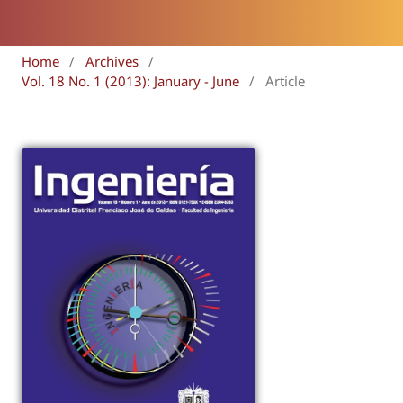
Home
/
Archives
/
Vol. 18 No. 1 (2013): January - June
/
Article