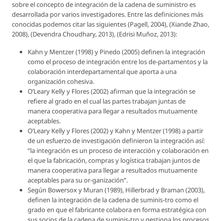
sobre el concepto de integración de la cadena de suministro es
desarrollada por varios investigadores. Entre las definiciones más
conocidas podemos citar las siguientes (Pagell, 2004), (Xiande Zhao,
2008), (Devendra Choudhary, 2013), (Edrisi Muñoz, 2013):
Kahn y Mentzer (1998) y Pinedo (2005) definen la integración
como el proceso de integración entre los de-partamentos y la
colaboración interdepartamental que aporta a una
organización cohesiva.
O’Leary Kelly y Flores (2002) afirman que la integración se
refiere al grado en el cual las partes trabajan juntas de
manera cooperativa para llegar a resultados mutuamente
aceptables.
O’Leary Kelly y Flores (2002) y Kahn y Mentzer (1998) a partir
de un esfuerzo de investigación definieron la integración así:
“la integración es un proceso de interacción y colaboración en
el que la fabricación, compras y logística trabajan juntos de
manera cooperativa para llegar a resultados mutuamente
aceptables para su or-ganización”.
Según Bowersox y Muran (1989), Hillerbrad y Braman (2003),
definen la integración de la cadena de suminis-tro como el
grado en que el fabricante colabora en forma estratégica con
sus socios de la cadena de suminis-tro y gestiona los procesos