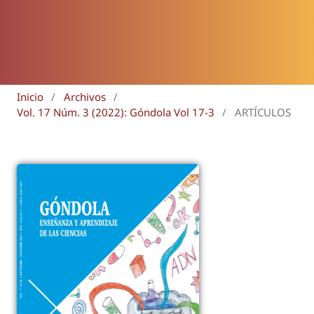
Inicio
/
Archivos
/
Vol. 17 Núm. 3 (2022): Góndola Vol 17-3
/
ARTÍCULOS