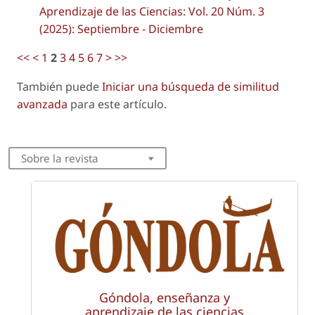
Aprendizaje de las Ciencias: Vol. 20 Núm. 3
(2025): Septiembre - Diciembre
<<
<
1
2
3
4
5
6
7
>
>>
También puede
Iniciar una búsqueda de similitud
avanzada
para este artículo.
Sobre la revista
Góndola, enseñanza y
aprendizaje de las ciencias