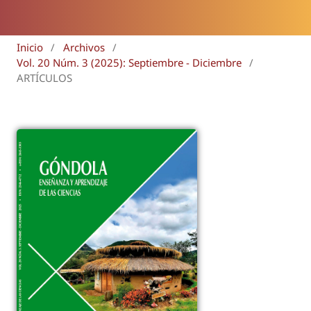
Inicio
/
Archivos
/
Vol. 20 Núm. 3 (2025): Septiembre - Diciembre
/
ARTÍCULOS