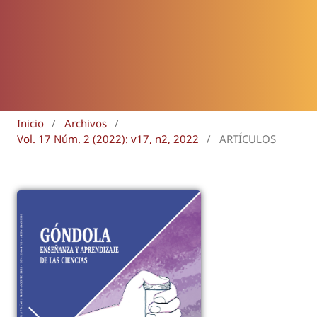
Inicio
/
Archivos
/
Vol. 17 Núm. 2 (2022): v17, n2, 2022
/
ARTÍCULOS