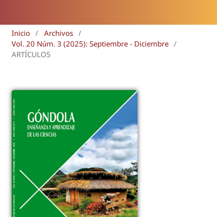
Inicio
/
Archivos
/
Vol. 20 Núm. 3 (2025): Septiembre - Diciembre
/
ARTÍCULOS