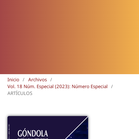
Inicio
/
Archivos
/
Vol. 18 Núm. Especial (2023): Número Especial
/
ARTÍCULOS