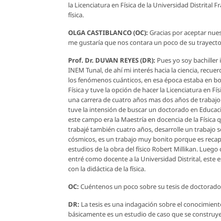
la Licenciatura en Física de la Universidad Distrital
física.
OLGA CASTIBLANCO (OC):
Gracias por aceptar nuest
me gustaría que nos contara un poco de su trayecto
Prof. Dr. DUVAN REYES (DR):
Pues yo soy bachiller 
INEM Tunal, de ahí mi interés hacia la ciencia, recu
los fenómenos cuánticos, en esa época estaba en bog
Física y tuve la opción de hacer la Licenciatura en F
una carrera de cuatro años mas dos años de trabajo
tuve la intensión de buscar un doctorado en Educac
este campo era la Maestría en docencia de la Física 
trabajé también cuatro años, desarrolle un trabajo
cósmicos, es un trabajo muy bonito porque es recapt
estudios de la obra del físico Robert Millikan. Lueg
entré como docente a la Universidad Distrital, este
con la didáctica de la física.
OC:
Cuéntenos un poco sobre su tesis de doctorado
DR:
La tesis es una indagación sobre el conocimiento 
básicamente es un estudio de caso que se construye 