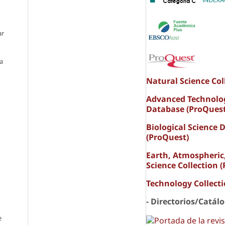
ar
ma
Natural Science Col
Advanced Technolo
Database (ProQuest
Biological Science 
(ProQuest)
Earth, Atmospheric
Science Collection 
Technology Collect
- Directorios/Catál
e