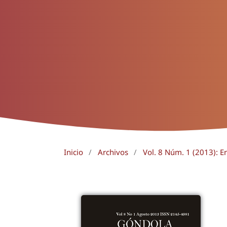
Inicio
/
Archivos
/
Vol. 8 Núm. 1 (2013): E