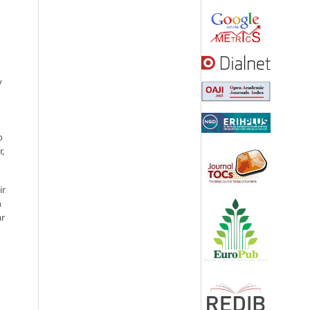
y
o
r,
ir
n
ar