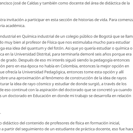
 Francisco José de Caldas y también como docente del área de didáctica de la
ra invitación a participar en esta sección de
historias de vida
. Para comenz
ria académica.
industrial en Química industrial de un colegio público de Bogotá que se lla
erdo muy bien al profesor de Física que nos estimulaba mucho para estudiar
a esa idea del quantum y del fotón. Asi que yo quería estudiar o química o
ísica en la Universidad Distrital, para terminarla demoré seis años porque era
 de grado. Después de eso mi interés siguió siendo la pedagogía entonces
ión pero en esa época no había en Colombia, entonces la mejor opción en
que ofrecía la Universidad Pedagógica, entonces tome esta opción y allí
 sobre una aproximación al fenómeno de construcción de la idea de rayos
urar la idea de rayo cósmico y estudiar de donde surgió, a través de los
o de eso continué con la aspiración del doctorado que se concretó ya cuando
 es un doctorado en Educación en donde mi trabajo se desarrolla en relación
.
didáctico del contenido de profesores de física en formación inicial,
a partir del seguimiento de un estudiante de práctica docente, eso fue hac