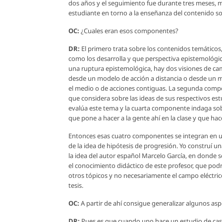
dos años y el seguimiento fue durante tres meses, 
estudiante en torno a la enseñanza del contenido so
OC:
¿Cuales eran esos componentes?
DR:
El primero trata sobre los contenidos temáticos
como los desarrolla y que perspectiva epistemológic
una ruptura epistemológica, hay dos visiones de cam
desde un modelo de acción a distancia o desde un mo
el medio o de acciones contiguas. La segunda compo
que considera sobre las ideas de sus respectivos e
evalúa este tema y la cuarta componente indaga sobre 
que pone a hacer a la gente ahí en la clase y que hace
Entonces esas cuatro componentes se integran en una
de la idea de hipótesis de progresión. Yo construí 
la idea del autor español Marcelo García, en donde se
el conocimiento didáctico de este profesor, que po
otros tópicos y no necesariamente el campo eléctric
tesis.
OC:
A partir de ahí consigue generalizar algunos aspe
DR:
Pues es que cuando uno hace un estudio de caso