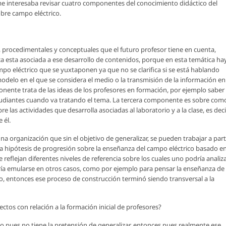
me interesaba revisar cuatro componentes del conocimiento didáctico del
bre campo eléctrico.
, procedimentales y conceptuales que el futuro profesor tiene en cuenta,
a esta asociada a ese desarrollo de contenidos, porque en esta temática ha
po eléctrico que se yuxtaponen ya que no se clarifica si se está hablando
delo en el que se considera el medio o la transmisión de la información en
nente trata de las ideas de los profesores en formación, por ejemplo saber
studiantes cuando va tratando el tema. La tercera componente es sobre com
las actividades que desarrolla asociadas al laboratorio y a la clase, es deci
 él.
 organización que sin el objetivo de generalizar, se pueden trabajar a part
una hipótesis de progresión sobre la enseñanza del campo eléctrico basado e
 reflejan diferentes niveles de referencia sobre los cuales uno podría analiz
dría emularse en otros casos, como por ejemplo para pensar la enseñanza de
o, entonces ese proceso de construcción terminó siendo transversal a la
ctos con relación a la formación inicial de profesores?
 pues no tiene la pretensión de generalizar, entonces pues realmente ese