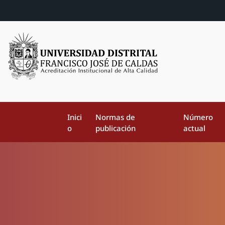
Inici
Normas de
Número
o
publicación
actual