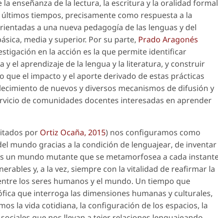
e la enseñanza de la lectura, la escritura y la oralidad formal
 últimos tiempos, precisamente como respuesta a la
ientadas a una nueva pedagogía de las lenguas y del
ásica, media y superior. Por su parte,
Prado Aragonés
stigación en la acción es la que permite identificar
 el aprendizaje de la lengua y la literatura, y construir
o que el impacto y el aporte derivado de estas prácticas
alecimiento de nuevos y diversos mecanismos de difusión y
ervicio de comunidades docentes interesadas en aprender
citados por
Ortiz Ocaña, 2015
) nos configuramos como
el mundo gracias a la condición de
lenguajear
, de inventar
mos un mundo mutante que se metamorfosea a cada instante
rables y, a la vez, siempre con la vitalidad de reafirmar la
l entre los seres humanos y el mundo. Un tiempo que
ófica que interroga las dimensiones humanas y culturales,
 la vida cotidiana, la configuración de los espacios, la
 sociales que nos llevan a tejer relaciones
lenguajeando
.