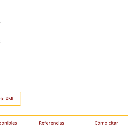
s
s
eto XML
ponibles
Referencias
Cómo citar