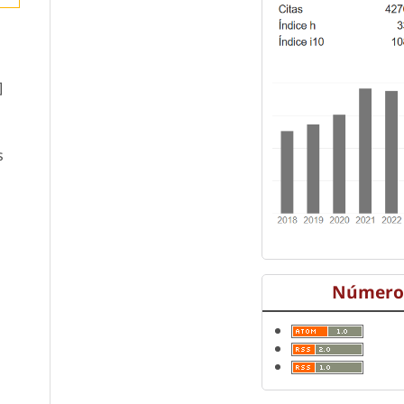
]
s
Número 