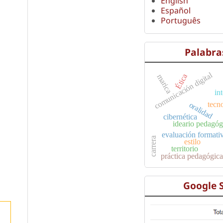
English
Español
Português
Palabra
comunicación digital
Ética
marica
int
tecn
oralidad
cibernética
ideario pedagóg
evaluación formati
carrera
estilo
territorio
práctica pedagógic
Google 