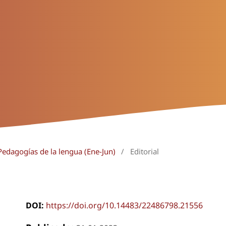
Pedagogías de la lengua (Ene-Jun)
/
Editorial
DOI:
https://doi.org/10.14483/22486798.21556