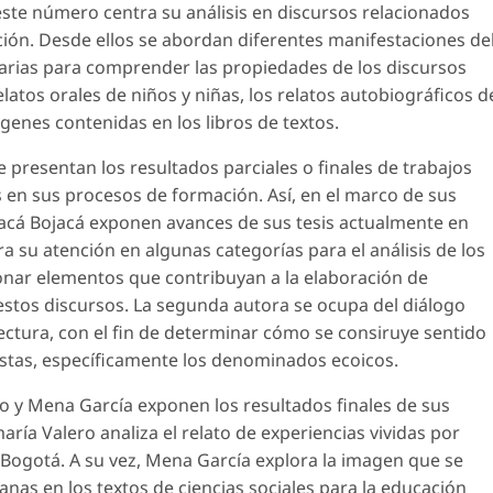
 este número centra su análisis en discursos relacionados
ión. Desde ellos se abordan diferentes manifestaciones de
cesarias para comprender las propiedades de los discursos
elatos orales de niños y niñas, los relatos autobiográficos d
mágenes contenidas en los libros de textos.
e presentan los resultados parciales o finales de trabajos
 en sus procesos de formación. Así, en el marco de sus
jacá Bojacá exponen avances de sus tesis actualmente en
a su atención en algunas categorías para el análisis de los
ionar elementos que contribuyan a la elaboración de
estos discursos. La segunda autora se ocupa del diálogo
ectura, con el fin de determinar cómo se consiruye sentido
estas, específicamente los denominados ecoicos.
o y Mena García exponen los resultados finales de sus
ría Valero analiza el relato de experiencias vividas por
e Bogotá. A su vez, Mena García explora la imagen que se
as en los textos de ciencias sociales para la educación