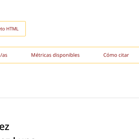
eto HTML
/as
Métricas disponibles
Cómo citar
ez