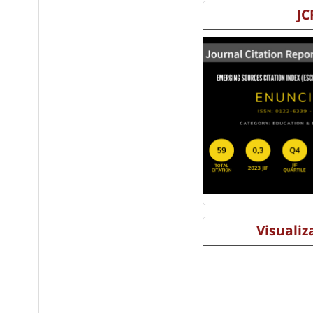
JC
Visualiz
s