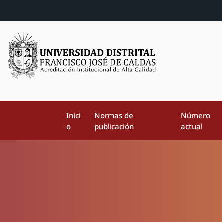
Inici
Normas de
Número
o
publicación
actual