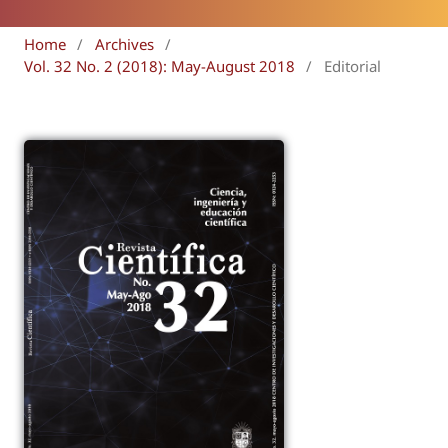
Home
/
Archives
/
Vol. 32 No. 2 (2018): May-August 2018
/
Editorial