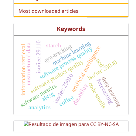
Most downloaded articles
Keywords
machine learning
iso/iec 29110
starch
unstructured data
eye-tracking
information retrieval
artificial intelligence
software process quality
ucd
software product quality
iso/iec 25040
iso/iec 25010
deep learning
forecasting
code smells
software metrics
disability
ai4sg
coffee
analytics