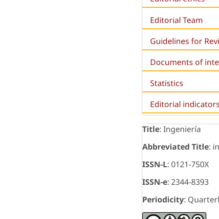
Editorial Team
Guidelines for Re
Documents of inte
Statistics
Editorial indicator
Title
: Ingeniería
Abbreviated Title
: i
ISSN-L
: 0121-750X
ISSN-e
: 2344-8393
Periodicity
: Quarter