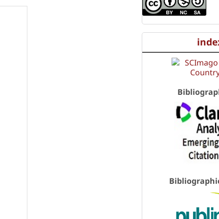
inde
Bibliograp
Bibliographi