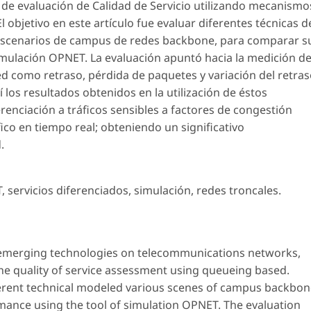
de evaluación de Calidad de Servicio utilizando mecanismo
objetivo en este artículo fue evaluar diferentes técnicas d
escenarios de campus de redes backbone, para comparar s
ulación OPNET. La evaluación apuntó hacia la medición d
ed como retraso, pérdida de paquetes y variación del retra
í los resultados obtenidos en la utilización de éstos
nciación a tráficos sensibles a factores de congestión
fico en tiempo real; obteniendo un significativo
.
 servicios diferenciados, simulación, redes troncales.
o emerging technologies on telecommunications networks,
e quality of service assessment using queueing based.
ifferent technical modeled various scenes of campus backbo
mance using the tool of simulation OPNET. The evaluation