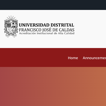
Home
Announceme