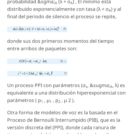
probabilidad &sgma;
(
λ
+ σ
) , El mínimo está
A
A
distribuido exponencialmente con tasa (λ + σ
) y al
A
final del periodo de silencio el proceso se repite,
donde sus dos primeros momentos del tiempo
entre arribos de paquetes son:
Un proceso PPI con parámetros (σ
, &sugma;
, λ) es
s
A
equivalente a una distribución hiperexponencial con
parámetros ( p
, µ
, p
, µ 2 ).
1
1
2
Otra forma de modelos de voz es la basada en el
Proceso de Bernoulli Interrumpido (PIB), que es la
versión discreta del (PPI), donde cada ranura de