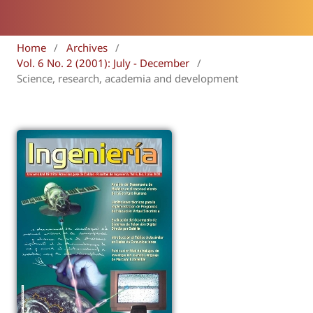
Home
/
Archives
/
Vol. 6 No. 2 (2001): July - December
/
Science, research, academia and development