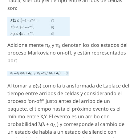
habla, silencio y el tiempo entre arribos de celdas
son:
Adicionalmente π
y π
denotan los dos estados del
A
S
proceso Markoviano on-off, y están representados
por:
Al tomar a ø(
s
) como la transformada de Laplace del
tiempo entre arribos de celdas y considerando el
proceso 'on-off' justo antes del arribo de un
paquete, el tiempo hasta el próximo evento es el
mínimo entre X,Y. El evento es un arribo con
probabilidad
λ
(
λ
+ σ
) y corresponde al cambio de
A
un estado de habla a un estado de silencio con