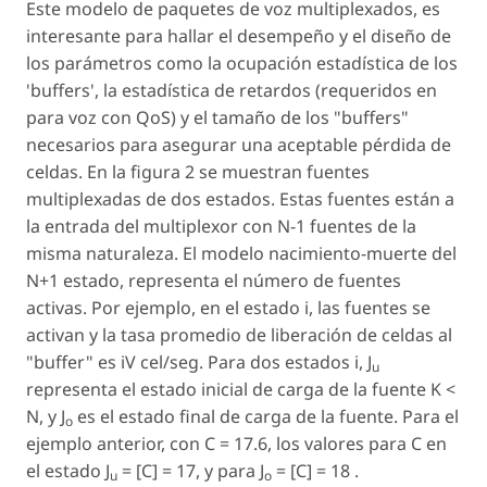
Este modelo de paquetes de voz multiplexados, es
interesante para hallar el desempeño y el diseño de
los parámetros como la ocupación estadística de los
'buffers', la estadística de retardos (requeridos en
para voz con QoS) y el tamaño de los "buffers"
necesarios para asegurar una aceptable pérdida de
celdas. En la figura 2 se muestran fuentes
multiplexadas de dos estados. Estas fuentes están a
la entrada del multiplexor con N-1 fuentes de la
misma naturaleza. El modelo nacimiento-muerte del
N+1 estado, representa el número de fuentes
activas. Por ejemplo, en el estado i, las fuentes se
activan y la tasa promedio de liberación de celdas al
"buffer" es iV cel/seg. Para dos estados i, J
u
representa el estado inicial de carga de la fuente K <
N, y J
es el estado final de carga de la fuente. Para el
o
ejemplo anterior, con C = 17.6, los valores para C en
el estado J
= [C] = 17, y para J
= [C] = 18 .
u
o