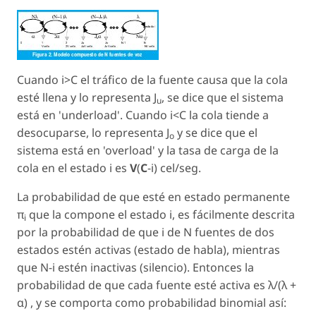
Cuando i>C el tráfico de la fuente causa que la cola
esté llena y lo representa J
, se dice que el sistema
u
está en 'underload'. Cuando i<C la cola tiende a
desocuparse, lo representa J
y se dice que el
o
sistema está en 'overload' y la tasa de carga de la
cola en el estado i es
V
(
C
-i)
cel
/
seg
.
La probabilidad de que esté en estado permanente
π
que la compone el estado i, es fácilmente descrita
i
por la probabilidad de que i de N fuentes de dos
estados estén activas (estado de habla), mientras
que N-i estén inactivas (silencio). Entonces la
probabilidad de que cada fuente esté activa es λ/(λ +
α) , y se comporta como probabilidad binomial así: