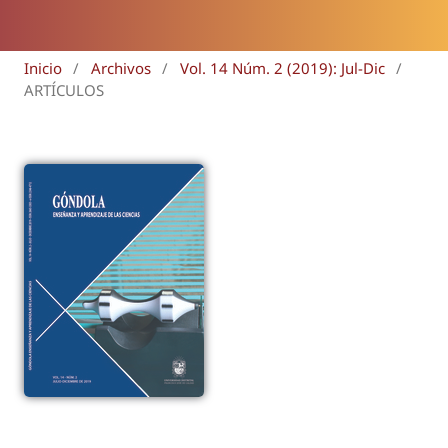
Inicio
/
Archivos
/
Vol. 14 Núm. 2 (2019): Jul-Dic
/
ARTÍCULOS