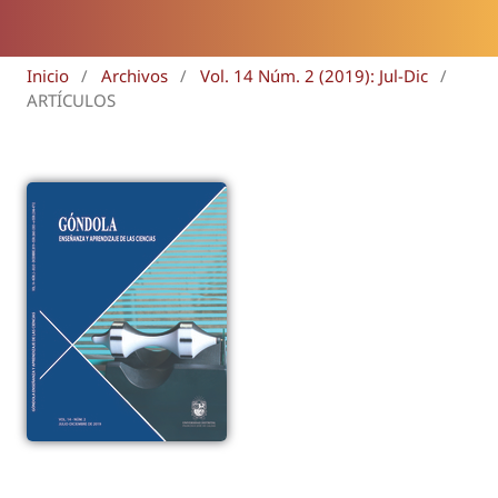
Inicio
/
Archivos
/
Vol. 14 Núm. 2 (2019): Jul-Dic
/
ARTÍCULOS