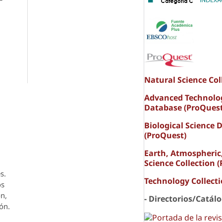
Natural Science Col
Advanced Technolo
Database (ProQuest
Biological Science 
(ProQuest)
Earth, Atmospheric
Science Collection 
s.
Technology Collect
os
ón,
- Directorios/Catál
ón.