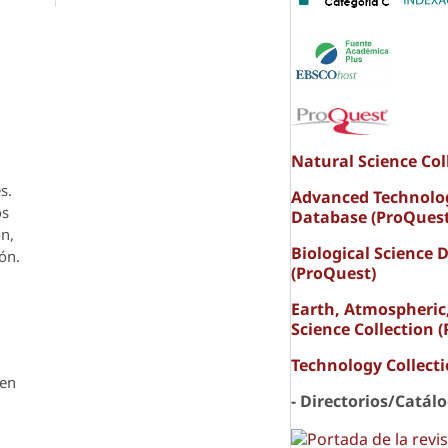
Natural Science Col
s.
Advanced Technolo
os
Database (ProQuest
ón,
Biological Science 
ón.
(ProQuest)
Earth, Atmospheric
Science Collection 
Technology Collect
den
- Directorios/Catál