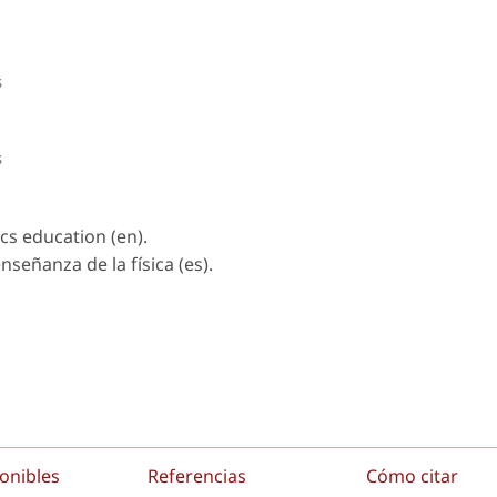
s
s
cs education (en).
señanza de la física (es).
onibles
Referencias
Cómo citar