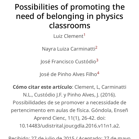
Possibilities of promoting the
need of belonging in physics
classrooms
1
Luiz Clement
2
Nayra Luiza Carminatti
3
José Francisco Custódio
4
José de Pinho Alves Filho
Cómo citar este artículo
: Clement, L, Carminatti
N.L., Custódio J.F. y Pinho Alves, J. (2016).
Possibilidades de se promover a necessidade de
pertencimento em aulas de física. Góndola, Enseñ
Aprend Cienc, 11(1), 26-42. doi:
10.14483/udistrital.jour.gdla.2016.v11n1.a2.
Recibido: 27 de julio de 2015 / Aceptado: 27 de mayo