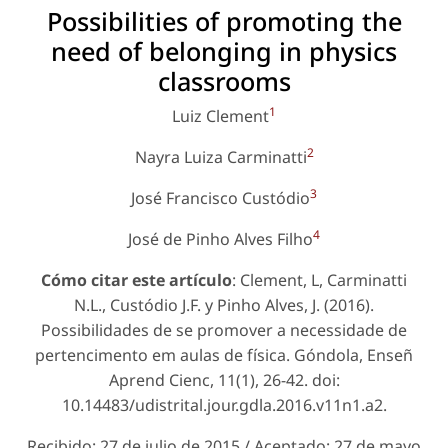
Possibilities of promoting the
need of belonging in physics
classrooms
1
Luiz Clement
2
Nayra Luiza Carminatti
3
José Francisco Custódio
4
José de Pinho Alves Filho
Cómo citar este artículo
: Clement, L, Carminatti
N.L., Custódio J.F. y Pinho Alves, J. (2016).
Possibilidades de se promover a necessidade de
pertencimento em aulas de física. Góndola, Enseñ
Aprend Cienc, 11(1), 26-42. doi:
10.14483/udistrital.jour.gdla.2016.v11n1.a2.
Recibido: 27 de julio de 2015 / Aceptado: 27 de mayo