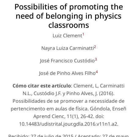
Possibilities of promoting the
need of belonging in physics
classrooms
1
Luiz Clement
2
Nayra Luiza Carminatti
3
José Francisco Custódio
4
José de Pinho Alves Filho
Cómo citar este artículo
: Clement, L, Carminatti
N.L., Custódio J.F. y Pinho Alves, J. (2016).
Possibilidades de se promover a necessidade de
pertencimento em aulas de física. Góndola, Enseñ
Aprend Cienc, 11(1), 26-42. doi:
10.14483/udistrital.jour.gdla.2016.v11n1.a2.
Recibido: 27 de julio de 2015 / Aceptado: 27 de mayo