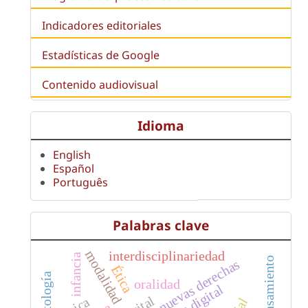
Indicadores editoriales
Estadísticas de Google
Contenido audiovisual
Idioma
English
Español
Português
Palabras clave
modalidad
interdisciplinariedad
infancia
nuevas derechas
Ética
dialectología
oralidad