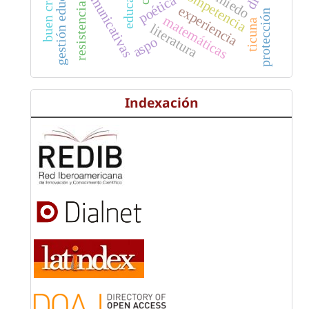
gestión educativa
buen crecer
competencia
miedo
poética
resistencia
experiencia
protección
matemáticas
ticuna
literatura
aspo
Indexación