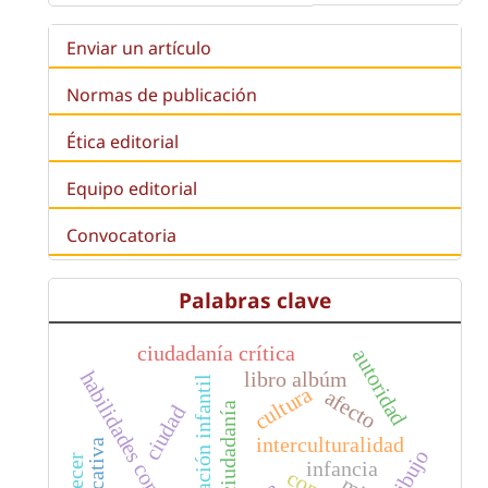
Enviar un artículo
Normas de publicación
Ética editorial
Equipo editorial
Convocatoria
Palabras clave
ciudadanía crítica
autoridad
habilidades comunicativas
libro albúm
educación infantil
cultura
afecto
ciudadanía
ciudad
interculturalidad
dibujo
infancia