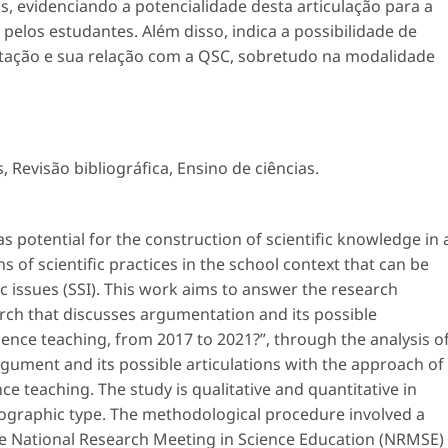
, evidenciando a potencialidade desta articulação para a
elos estudantes. Além disso, indica a possibilidade de
ntação e sua relação com a QSC, sobretudo na modalidade
s
,
Revisão bibliográfica
,
Ensino de ciências
.
as potential for the construction of scientific knowledge in 
ns of scientific practices in the school context that can be
c issues (SSI). This work aims to answer the research
ch that discusses argumentation and its possible
ience teaching, from 2017 to 2021?”, through the analysis o
gument and its possible articulations with the approach of
nce teaching. The study is qualitative and quantitative in
iographic type. The methodological procedure involved a
the National Research Meeting in Science Education (NRMSE)