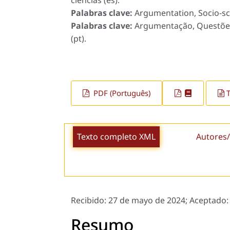
ciencias (es).
Palabras clave:
Argumentation, Socio-scie
Palabras clave:
Argumentação, Questões s
(pt).
PDF (Português)
Texto completo XML
Autores/
Recibido:
27 de mayo de 2024;
Aceptado
Resumo