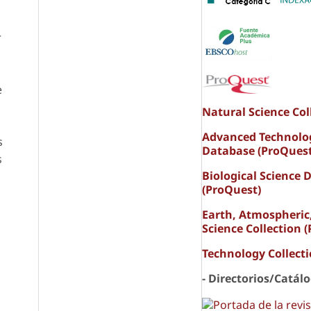
r
e
Natural Science Col
Advanced Technolo
s
Database (ProQuest
s
Biological Science 
(ProQuest)
Earth, Atmospheric
Science Collection 
Technology Collect
- Directorios/Catál