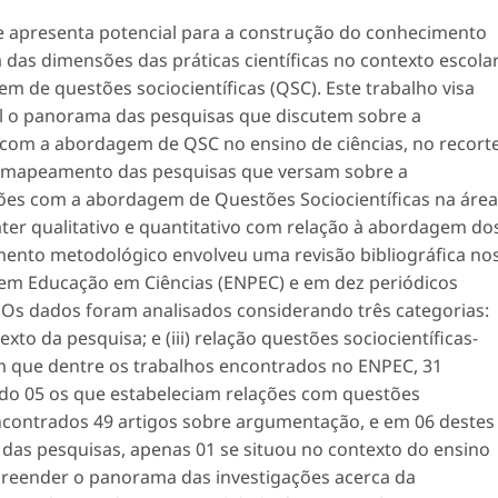
e apresenta potencial para a construção do conhecimento
a das dimensões das práticas científicas no contexto escola
m de questões sociocientíficas (QSC). Este trabalho visa
l o panorama das pesquisas que discutem sobre a
 com a abordagem de QSC no ensino de ciências, no recort
do mapeamento das pesquisas que versam sobre a
ções com a abordagem de Questões Sociocientíficas na área
áter qualitativo e quantitativo com relação à abordagem do
imento metodológico envolveu uma revisão bibliográfica no
 em Educação em Ciências (ENPEC) e em dez periódicos
s. Os dados foram analisados considerando três categorias:
ntexto da pesquisa; e (iii) relação questões sociocientíficas-
 que dentre os trabalhos encontrados no ENPEC, 31
do 05 os que estabeleciam relações com questões
encontrados 49 artigos sobre argumentação, e em 06 destes
 das pesquisas, apenas 01 se situou no contexto do ensino
reender o panorama das investigações acerca da