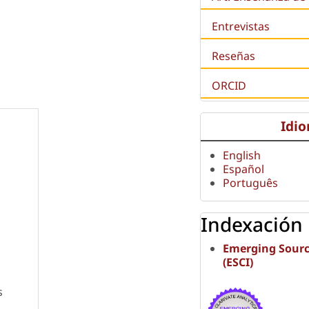
Entrevistas
Reseñas
ORCID
Idi
English
Español
Português
Indexación
Emerging Sourc
(ESCI)
s