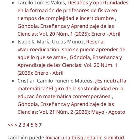
Tarcilo Torres Valois,
Desafíos y oportunidades
en la formación de profesores de física en
tiempos de complejidad e incertidumbre
,
Góndola, Enseñanza y Aprendizaje de las
Ciencias: Vol. 20 Núm. 1 (2025): Enero - Abril
Isabella María Ucrós Muñoz,
Reseña:
«Neuroeducación: solo se puede aprender de
aquello que se ama»
,
Góndola, Enseñanza y
Aprendizaje de las Ciencias: Vol. 20 Núm. 1
(2025): Enero - Abril
Cristian Camilo Fúneme Mateus,
¿Es neutral la
matemática? El giro de la sostenibilidad en la
educación matemática contemporánea
,
Góndola, Enseñanza y Aprendizaje de las
Ciencias: Vol. 21 Núm. 2 (2026): Mayo - Agosto
<<
<
2
3
4
5
6
7
También puede
Iniciar una búsqueda de similitud