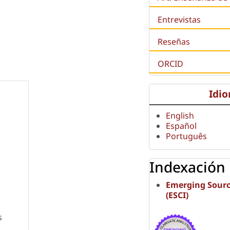
Entrevistas
Reseñas
ORCID
Idi
English
Español
Português
Indexación
Emerging Sourc
(ESCI)
s