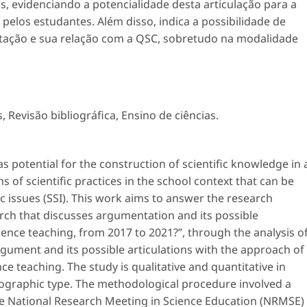
, evidenciando a potencialidade desta articulação para a
elos estudantes. Além disso, indica a possibilidade de
ntação e sua relação com a QSC, sobretudo na modalidade
s
,
Revisão bibliográfica
,
Ensino de ciências
.
as potential for the construction of scientific knowledge in 
ns of scientific practices in the school context that can be
c issues (SSI). This work aims to answer the research
ch that discusses argumentation and its possible
ience teaching, from 2017 to 2021?”, through the analysis o
gument and its possible articulations with the approach of
nce teaching. The study is qualitative and quantitative in
iographic type. The methodological procedure involved a
the National Research Meeting in Science Education (NRMSE)