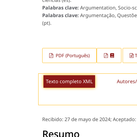
ciencias (es).
Palabras clave:
Argumentation, Socio-scie
Palabras clave:
Argumentação, Questões s
(pt).
PDF (Português)
Texto completo XML
Autores/
Recibido:
27 de mayo de 2024;
Aceptado
Resumo