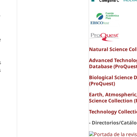
r
e
Natural Science Col
Advanced Technolo
s
Database (ProQuest
s
Biological Science 
(ProQuest)
Earth, Atmospheric
Science Collection 
Technology Collect
- Directorios/Catál