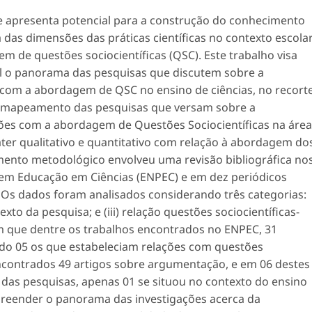
e apresenta potencial para a construção do conhecimento
a das dimensões das práticas científicas no contexto escola
m de questões sociocientíficas (QSC). Este trabalho visa
l o panorama das pesquisas que discutem sobre a
 com a abordagem de QSC no ensino de ciências, no recort
do mapeamento das pesquisas que versam sobre a
ções com a abordagem de Questões Sociocientíficas na área
áter qualitativo e quantitativo com relação à abordagem do
imento metodológico envolveu uma revisão bibliográfica no
 em Educação em Ciências (ENPEC) e em dez periódicos
s. Os dados foram analisados considerando três categorias:
ntexto da pesquisa; e (iii) relação questões sociocientíficas-
 que dentre os trabalhos encontrados no ENPEC, 31
do 05 os que estabeleciam relações com questões
encontrados 49 artigos sobre argumentação, e em 06 destes
 das pesquisas, apenas 01 se situou no contexto do ensino
reender o panorama das investigações acerca da