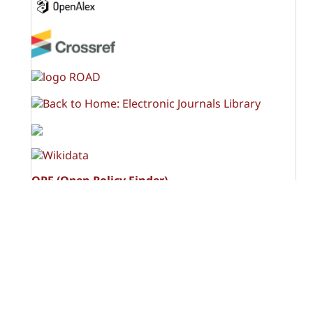
OPF (Open Policy Finder)
Licencia Creative Commons
Atribución-NoComercial-CompartirIgual 4.0 Internacional
(CC BY-NC-SA 4.0)